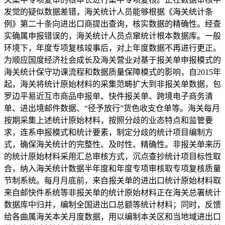
发觉的疑似数据差错，海关统计人员能够根据《海关统计条
例》第二十条向进出口商提出查询，核实数据的精确性。经查
实确属申报错误的，海关统计人员点窜统计根本数据库。一般
环境下，年度专项复核竣事后，对上年度数据不再进行更正。
为顺应国度经济社会成长及海关营业对基于报关单申报模式的
海关统计保守功课流程和数据质量保障模式的影响，自2015年
起，海关将统计原始材料的采集范畴扩大到非报关单数据，包
罗边平易近互市商品申报单、快件报关单、跨境电子商务清
单、进出境邮件数据、“径予放行”货色收支仓单等。海关每月
按期采集上述统计原始材料，按照分歧的业态特点和监管要
求，连系申报模式和统计要素，制定分歧的统计项目编制方
式，确保海关统计的完整性、及时性、精确性。非报关单来历
的统计原始材料采用汇总审核方式，沉点查抄统计项目标性取
合，纳入海关统计数据半年度和年度专项审核取专项复核质量
节制系统。每月月底前，来自报关单的进出口统计原始材料取
来自邮快件系统等非报关单的统计原始材料正在海关总署统计
数据库中归并，编制全国进出口总额等统计材料；同时，反馈
给各曲属海关本关月度数据，用以编制本关区和当地域进出口