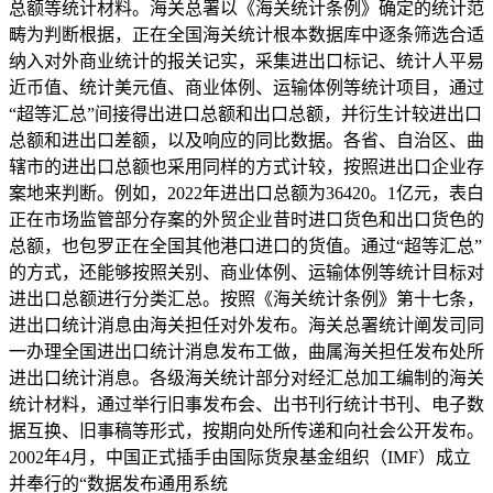
总额等统计材料。海关总署以《海关统计条例》确定的统计范
畴为判断根据，正在全国海关统计根本数据库中逐条筛选合适
纳入对外商业统计的报关记实，采集进出口标记、统计人平易
近币值、统计美元值、商业体例、运输体例等统计项目，通过
“超等汇总”间接得出进口总额和出口总额，并衍生计较进出口
总额和进出口差额，以及响应的同比数据。各省、自治区、曲
辖市的进出口总额也采用同样的方式计较，按照进出口企业存
案地来判断。例如，2022年进出口总额为36420。1亿元，表白
正在市场监管部分存案的外贸企业昔时进口货色和出口货色的
总额，也包罗正在全国其他港口进口的货值。通过“超等汇总”
的方式，还能够按照关别、商业体例、运输体例等统计目标对
进出口总额进行分类汇总。按照《海关统计条例》第十七条，
进出口统计消息由海关担任对外发布。海关总署统计阐发司同
一办理全国进出口统计消息发布工做，曲属海关担任发布处所
进出口统计消息。各级海关统计部分对经汇总加工编制的海关
统计材料，通过举行旧事发布会、出书刊行统计书刊、电子数
据互换、旧事稿等形式，按期向处所传递和向社会公开发布。
2002年4月，中国正式插手由国际货泉基金组织（IMF）成立
并奉行的“数据发布通用系统