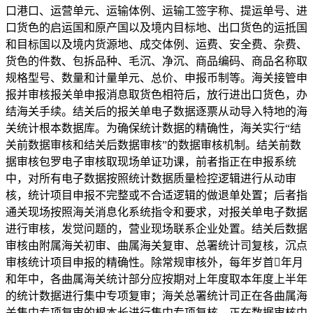
口港口、运营单元、运输体例、运输工签字称、提运单号、进
口货色的启运国和原产国以及境内目标地、出口货色的运抵国
和目标国以及境内货源地、成交体例、运费、安全费、杂费、
货色的件数、包拆品种、毛沉、净沉、商品编码、商品名称取
规格型号、数量和计量单元、总价、申报币制等。海关接管申
报并审核报关单申报消息取货色相符后，放行进出口货色，办
结海关手续。结关后的报关单电子数据逐票从动导入特地的海
关统计根本数据库。为确保统计数据的精确性，海关实行“结
关前数据审核和结关后数据审核”的数据审核机制。结关前数
据审核包罗电子审核取现场单证功课，前者指正在申报系统
中，对所有电子数据按照统计数据质量检控逻辑进行从动审
核，统计项目申报不完整或不合适逻辑的做退单处置；后者指
通关现场按照海关消息化系统指令和要求，对报关单电子数据
进行审核，发觉问题的，营业现场联系企业处置。结关后数据
审核由附属海关初审、曲属海关复审、总署统计司复核，沉点
审核统计项目申报的精确性。除常规审核外，每年岁首年月
和年中，各曲属海关统计部分应按期对上年度取本年度上半年
的统计数据进行集中专项复审；海关总署统计司正在各曲属海
关集中专项复审的根本长进行集中专项复核。正在数据审核中