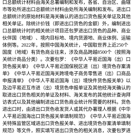
口总额统计材料由海关总署编制和发布，各省、自治区、曲辖
市等处所进出口总额统计材料由处所海关编制和发布。进出口
总额统计的原始材料是海关确认的进出口货色报关单证及其他
相关单证。除统计价钱（即进出口货色的金额）外，编制进出
口总额统计时的相关统计项目还包罗进出口货色的品种、商业
伙伴国（地域）、境内目标地、境内货源地、商业体例、运输
体例等。2022年，按照中国海关统计，中国取世界上近250个
国度（地域）有货色商业往来，涉及商品跨越8500个（按照海
关统计商品分类）。次要包罗：《中华人平易近国海（出）口
货色报关单》《中华人平易近国保税区进（出）境货色存案清
单》《中华人平易近国海关跨境电子商务零售进（出）口商品
申报清单》《中华人平易近国海（出）境快件货色报关单》以
及边平易近互市进（出）境货色申报单证及其他经海关确认的
取进出口货色相关的单证及材料、海关发布的其他统计查询拜
访表式以及其他编制进出口货色商业统计所需要的材料。货色
进出口时，由进出口货色收发货人或其代办署理人根据《中华
人平易近国海出口货色报关单填制规范》《中华人平易近国海
关特殊监管区域进出口货色报关单、进出境货色存案清单填制
规范》等文件，照实填写进出口货色的相关消息，次要包罗进