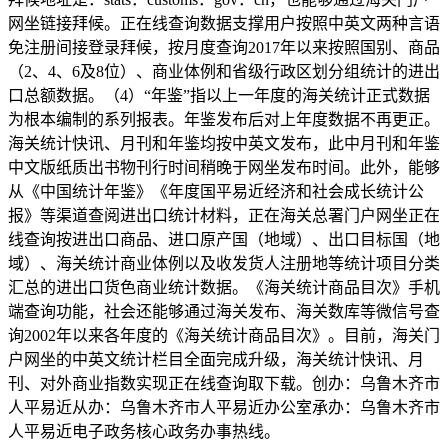
网坐链接拜候。正在线查询数据支撑用户按照中英文两种言语
免注册间接登录拜候，按月度查询2017年以来按照国别、商品
（2、4、6及8位）、商业体例和省级行政区划分组统计的进出
口总额数据。（4）“年鉴”指以上一年度的海关统计正式数据
为根本编制的系列报表。年鉴发布后对上年度数据不再更正。
海关统计快讯、月刊和年鉴均按中英文发布，此中月刊和年鉴
中文版纸质出书物刊行时间稍晚于网坐发布时间。此外，能够
从《中国统计年鉴》《年度国平易近经济和社会成长统计公
报》等渠道查阅进出口统计材料，正在海关总署门户网坐正在
线查询按进出口商品、进口原产国（地域）、出口目标国（地
域）、海关统计商业体例以及收发货人注册地等统计项目分类
汇总的进出口货色商业统计数据。《海关统计商品目次》手机
端查询功能，社会还能够通过海关发布、海关数库等微信号查
询2002年以来各年度的《海关统计商品目次》。目前，海关门
户网坐的中英文统计栏目全面完成升级，海关统计快讯、月
刊、对外商业指数实现正在线查询取下载。创办：乌鲁木齐市
人平易近从办：乌鲁木齐市人平易近办公室承办：乌鲁木齐市
人平易近电子政务核心政务办事热线。