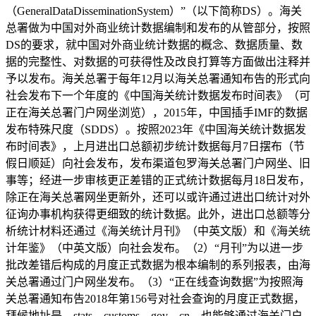
（GeneralDataDisseminationSystem）”（以下简称DS）。海关
总署做为中国对外商业统计数据编制和发布的从管部分，按照
DS的要求，就中国对外商业统计数据的概念、数据质量、数
据的完整性、对数据的可获得性及改良打算等方面做出注释并
予以发布。海关总署于每年12月以海关总署通知布告的形式向
社会发布下一个年度的《中国海关统计数据发布时间表》（可
正在海关总署门户网坐浏览），2015年，中国插手IMF的数据
发布特殊尺度（SDDS）。按照2023年《中国海关统计数据发
布时间表》，上月进出口总额初步统计数据每月7日摆布（节
假日顺延）向社会发布，发布渠道包罗海关总署门户网坐、旧
事等；经进一步审核更正差错的正式统计数据每月18日发布，
除正在海关总署网坐更新外，还可以或许通过进出口统计对外
征询办事机构获得更细致的统计数据。此外，进出口总额等分
析统计材料还通过《海关统计月刊》（中英文版）和《海关统
计年鉴》（中英文版）向社会发布。（2）“月刊”为以进一步
批改差错后构成的月度正式数据为根本编制的系列报表，由海
关总署通过门户网坐发布。（3）“正在线查询数据”为按照海
关总署通知布告2018年第156号对社会查询的月度正式数据，
拜候地址是．stats．customs．gov．cn，也能够通过海关门户